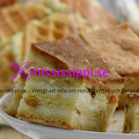
sissippi.se – Viktigt att veta om restauranger och deras d