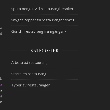
Spara pengar vid restaurangbesöket
Snygga toppar till restaurangbesöket
sa
Gör din restaurang framgångsrik
nt
KATEGORIER
Arbeta på restaurang
Starta en restaurang
t,
ta
Typer av restauranger
ka
la
an