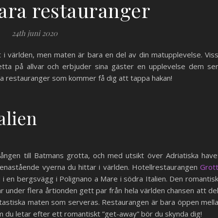
ara restauranger
24th juni 2020
t i världen, men maten är bara en del av din matupplevelse. Vis
detta på allvar och erbjuder sina gäster en upplevelse dem se
a restauranger som kommer få dig att tappa hakan!
alien
gången till Batmans grotta, och med utsikt över Adriatiska have
nastående vyerna du hittar i världen. Hotellrestaurangen
Grot
i en bergsvägg i Polignano a Mare i södra Italien. Den romantis
r under flera årtionden gett par från hela världen chansen att de
tastiska maten som serveras. Restaurangen är bara öppen mell
m du letar efter ett romantiskt ”get-away” bör du skynda dig!