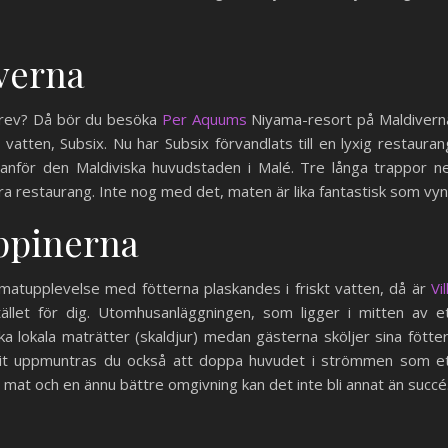
verna
allrev? Då bör du besöka
Per Aquums
Niyama-resort på Maldivern
atten, Subsix. Nu har Subsix förvandlats till en lyxig restauran
tanför den Maldiviska huvudstaden i Malé. Tre långa trappor n
ra restaurang. Inte nog med det, maten är lika fantastisk som vyn
ippinerna
n matupplevelse med fötterna plaskandes i friskt vatten, då är
Vil
ället för dig. Utomhusanläggningen, som ligger i mitten av e
ska lokala maträtter (skaldjur) medan gästerna sköljer sina fötter
ätit uppmuntras du också att doppa huvudet i strömmen som e
 mat och en ännu bättre omgivning kan det inte bli annat än succé