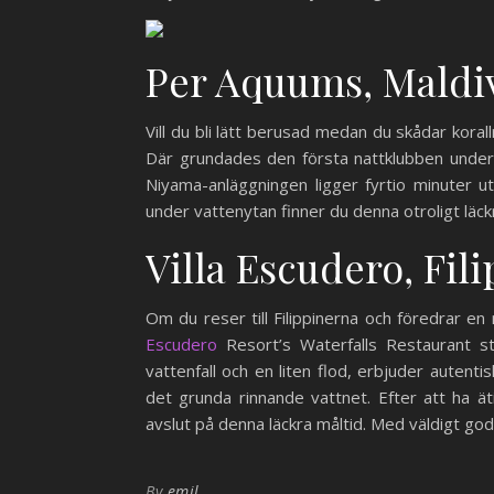
Per Aquums, Maldi
Vill du bli lätt berusad medan du skådar kor
Där grundades den första nattklubben under v
Niyama-anläggningen ligger fyrtio minuter u
under vattenytan finner du denna otroligt läck
Villa Escudero, Fil
Om du reser till Filippinerna och föredrar e
Escudero
Resort’s Waterfalls Restaurant st
vattenfall och en liten flod, erbjuder autenti
det grunda rinnande vattnet. Efter att ha 
avslut på denna läckra måltid. Med väldigt god
By
emil